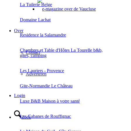
La Tuilerie Belge
Domaine Lachat
Over
Residence la Salamandre
Chambres et Table d'Hôtes La Tourelle b&b,
Contact
gîtes, camping
Les Lauriers - Provence
Adverteren
Gite-Normandie Le Château
Login
Luxe B&B Maison à votre santé
Les Cabanes de Rouffignac
Zoek