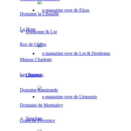
Domaine la Libaudié
La Buse
Dordogne & Lot
Roc de Gerles
Maison Charlotte
Les Pouges
Limousin
Domaine Lamirande
Domaine de Montsalvy
Vaucluse
Goûts de Provence