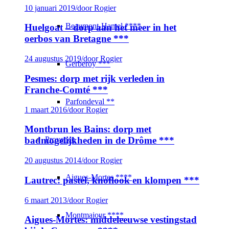
10 januari 2019
/
door Rogier
Beaumont-Hamel ****
Huelgoat – dorp aan het meer in het
oerbos van Bretagne ***
24 augustus 2019
/
door Rogier
Gerberoy ***
Pesmes: dorp met rijk verleden in
Franche-Comté ***
Parfondeval **
1 maart 2016
/
door Rogier
Montbrun les Bains: dorp met
Provence
badmogelijkheden in de Drôme ***
20 augustus 2014
/
door Rogier
Aigues-Mortes ****
Lautrec: pastel, knoflook en klompen ***
6 maart 2013
/
door Rogier
Montmajour ****
Aigues-Mortes: middeleeuwse vestingstad