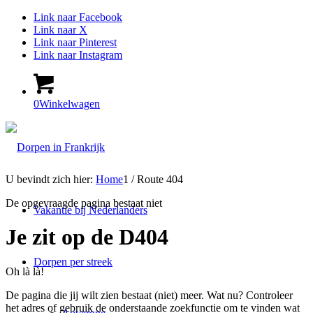
Link naar Facebook
Link naar X
Link naar Pinterest
Link naar Instagram
0
Winkelwagen
U bevindt zich hier:
Home
1
/
Route 404
De opgevraagde pagina bestaat niet
Vakantie bij Nederlanders
Je zit op de D404
Dorpen per streek
Oh là là!
De pagina die jij wilt zien bestaat (niet) meer. Wat nu? Controleer
het adres of gebruik de onderstaande zoekfunctie om te vinden wat