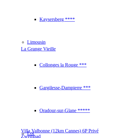
Kaysersberg ****
Limousin
La Grange Vieille
Collonges la Rouge ***
Gargilesse-Dampierre ***
Oradour-sur-Glane *****
Villa Valbonne (12km Cannes) 6P Privé
Lot
Zwembad