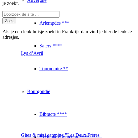
Auvergne
je zoekt.
Arlempdes ***
Als je een leuk huisje zoekt in Frankrijk dan vind je hier de leukste
adresjes.
Salers ****
Lys d’Avril
Tournemire **
Bourgondië
Bibracte ****
Gîtes & mini camping "Les Deux Frères"
Abdij van Fontenay ****