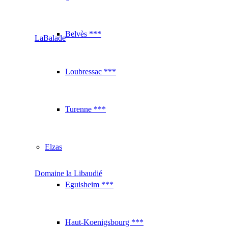
Belvès ***
LaBalade
Loubressac ***
Turenne ***
Elzas
Domaine la Libaudié
Eguisheim ***
Haut-Koenigsbourg ***