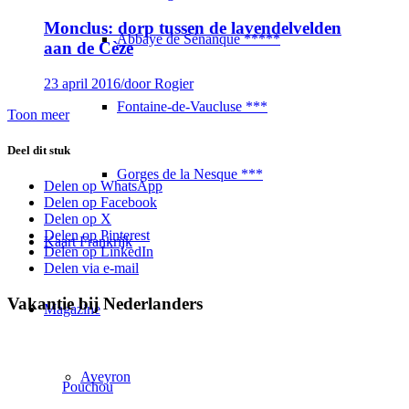
Monclus: dorp tussen de lavendelvelden
Abbaye de Sénanque *****
aan de Cèze
23 april 2016
/
door Rogier
Fontaine-de-Vaucluse ***
Toon meer
Deel dit stuk
Gorges de la Nesque ***
Delen op WhatsApp
Delen op Facebook
Delen op X
Delen op Pinterest
Kaart Frankrijk
Delen op LinkedIn
Delen via e-mail
Vakantie bij Nederlanders
Magazine
Aveyron
Pouchou