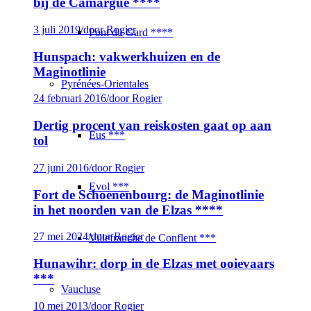
bij de Camargue ****
3 juli 2019
/
door Rogier
Pont du Gard ****
Hunspach: vakwerkhuizen en de
Maginotlinie
Pyrénées-Orientales
24 februari 2016
/
door Rogier
Dertig procent van reiskosten gaat op aan
Eus ***
tol
27 juni 2016
/
door Rogier
Evol ***
Fort de Schoenenbourg: de Maginotlinie
in het noorden van de Elzas ****
27 mei 2024
/
door Rogier
Villefranche de Conflent ***
Hunawihr: dorp in de Elzas met ooievaars
***
Vaucluse
10 mei 2013
/
door Rogier