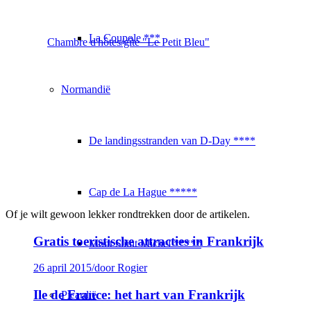
La Coupole ***
Chambre d'hôtes/gîte "Le Petit Bleu"
Normandië
De landingsstranden van D-Day ****
Cap de La Hague *****
Of je wilt gewoon lekker rondtrekken door de artikelen.
Gratis toeristische attracties in Frankrijk
Mont Saint Michel *****
26 april 2015
/
door Rogier
Ile de France: het hart van Frankrijk
Picardië