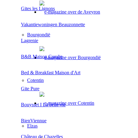
Gites les Lignons
Vakantiewoningen Beauzonnette
Bourgondië
Lagrenie
B&B Maison Coralie
Bed & Breakfast Maison d'Art
Cotentin
Gite Pure
Bouysset I La belle vie
BienViennue
Elzas
Château de Chazelles